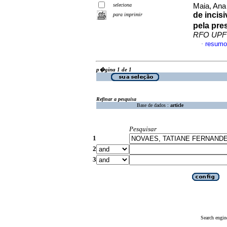
seleciona
Maia, Ana
de incis
para imprimir
pela pre
RFO UPF
resumo
·
p�gina 1 de 1
Refinar a pesquisa
Base de dados :
article
Pesquisar
1
2
3
Search engin