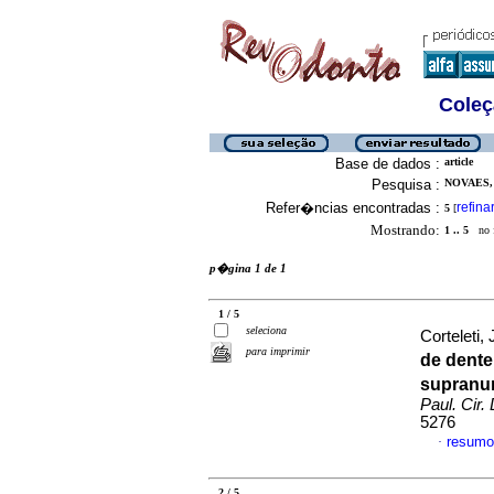
Coleç
Base de dados :
article
Pesquisa :
NOVAES,
Refer�ncias encontradas :
refina
5
[
Mostrando:
1 .. 5
no f
p�gina 1 de 1
1 / 5
seleciona
Corteleti, 
para imprimir
de dent
supranu
Paul. Cir.
5276
resumo
·
2 / 5