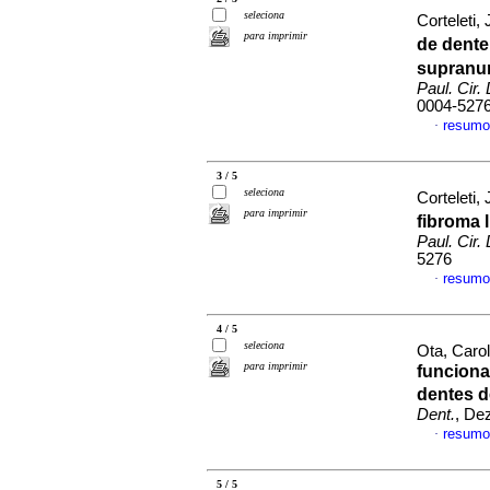
seleciona
Corteleti, 
para imprimir
de dent
supranu
Paul. Cir.
0004-527
resumo
·
3 / 5
seleciona
Corteleti, 
para imprimir
fibroma 
Paul. Cir.
5276
resumo
·
4 / 5
seleciona
Ota, Carol
para imprimir
funciona
dentes 
Dent.
, De
resumo
·
5 / 5