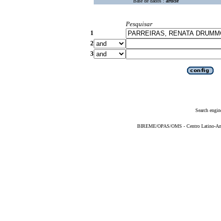
Base de dados :
article
Pesquisar
1
2
3
Search engin
BIREME/OPAS/OMS - Centro Latino-Ame