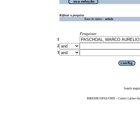
Refinar a pesquisa
Base de dados :
article
Pesquisar
1
2
3
Search engin
BIREME/OPAS/OMS - Centro Latino-Ame