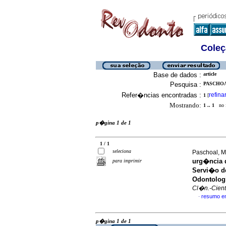
Coleç
Base de dados :
article
Pesquisa :
PASCHOA
Refer�ncias encontradas :
refina
1
[
Mostrando:
1 .. 1
no f
p�gina 1 de 1
1 / 1
seleciona
Paschoal, M
urg�ncia d
para imprimir
Servi�o d
Odontolog
Cl�n.-Cient.
resumo e
·
p�gina 1 de 1