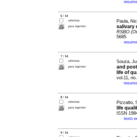
resumo
·
6 / 14
seleciona
Paula, Nic
salivary
para imprimir
RSBO (On
5685
resumo
·
7 / 14
seleciona
Souza, Jul
and post
para imprimir
life of q
vol.11, n
resumo
·
8 / 14
seleciona
Pizzatto,
life quali
para imprimir
ISSN 198
texto 
·
9 / 14