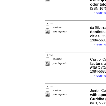
odontolo
ISSN 167
resumo
·
3 / 14
seleciona
da Silveir
dentists
para imprimir
cities
.
RS
1984-568
resumo
·
4 / 14
seleciona
Castro, Ca
factors 
para imprimir
RSBO (On
1984-568
resumo
·
5 / 14
seleciona
Junior, Ce
with spec
para imprimir
Curitiba 
no.3, p.2