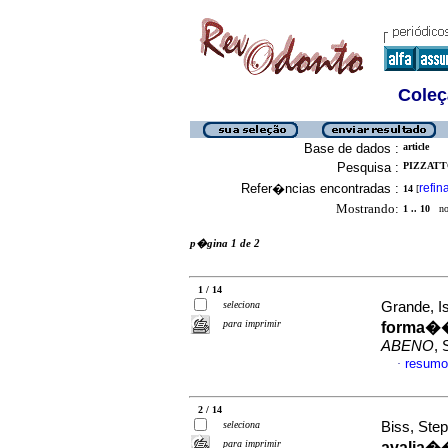
Coleç
Base de dados :
article
Pesquisa :
PIZZATT
Refer�ncias encontradas :
refin
14
[
Mostrando:
1 .. 10
no 
p�gina 1 de 2
1 / 14
seleciona
Grande, I
para imprimir
forma��
ABENO
, 
resumo
·
2 / 14
seleciona
Biss, Step
para imprimir
avalia�