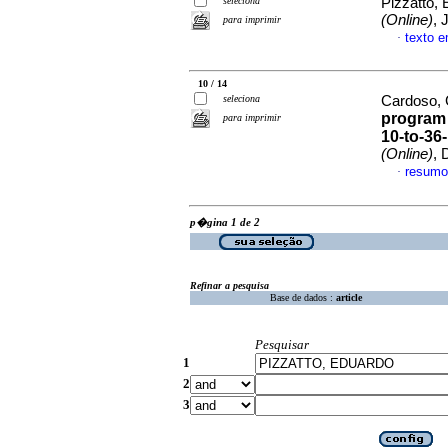
seleciona
Pizzatto,
(Online)
, 
para imprimir
texto 
·
10 / 14
seleciona
Cardoso, 
program 
para imprimir
10-to-36-
(Online)
, 
resumo
·
p�gina 1 de 2
Refinar a pesquisa
Base de dados :
article
Pesquisar
1
2
3