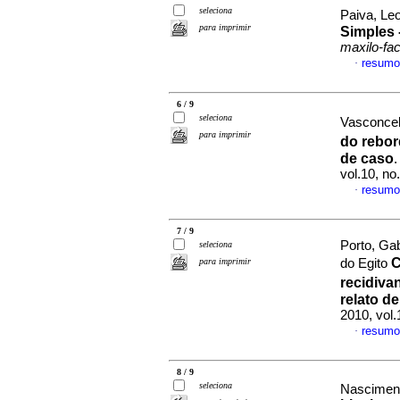
seleciona
Paiva, Le
para imprimir
Simples 
maxilo-fac
resumo
·
6 / 9
seleciona
Vasconcelo
para imprimir
do rebor
de caso
vol.10, n
resumo
·
7 / 9
Porto, Ga
seleciona
C
para imprimir
do Egito
recidiva
relato d
2010, vol.
resumo
·
8 / 9
seleciona
Nasciment