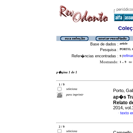
Coleç
Base de dados :
article
Pesquisa :
PORTO, 
Refer�ncias encontradas :
refina
9
[
Mostrando:
1 .. 9
no f
p�gina 1 de 1
1 / 9
seleciona
Porto, Gab
para imprimir
ap�s Tra
Relato d
2014, vol.
texto 
·
2 / 9
seleciona
Campello,