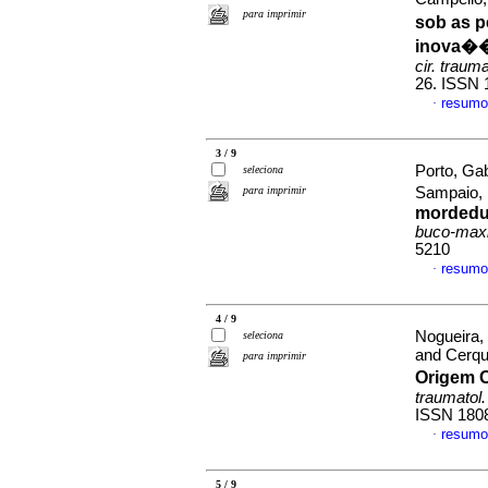
para imprimir
sob as p
inova��e
cir. traum
26. ISSN 
resumo
·
3 / 9
Porto, Ga
seleciona
para imprimir
Sampaio, 
mordedur
buco-maxi
5210
resumo
·
4 / 9
Nogueira, 
seleciona
and Cerqu
para imprimir
Origem 
traumatol.
ISSN 180
resumo
·
5 / 9