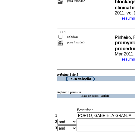
para imprimir
blockage
clinical 
2011, vol
resumo
·
9 / 9
seleciona
Pinheiro, 
promyelo
para imprimir
procedu
Mar 2011,
resumo
·
p�gina 1 de 1
Refinar a pesquisa
Base de dados :
article
Pesquisar
1
2
3