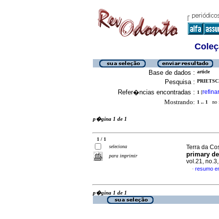
Coleç
Base de dados :
article
Pesquisa :
PRIETSCH
Refer�ncias encontradas :
refina
1
[
Mostrando:
1 .. 1
no f
p�gina 1 de 1
1 / 1
seleciona
Terra da Cos
primary de
para imprimir
vol.21, no.
resumo e
·
p�gina 1 de 1