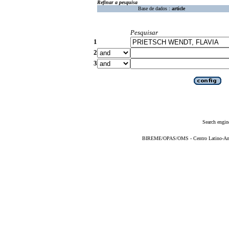
Refinar a pesquisa
Base de dados :
article
Pesquisar
1
2
3
Search engin
BIREME/OPAS/OMS - Centro Latino-Ame