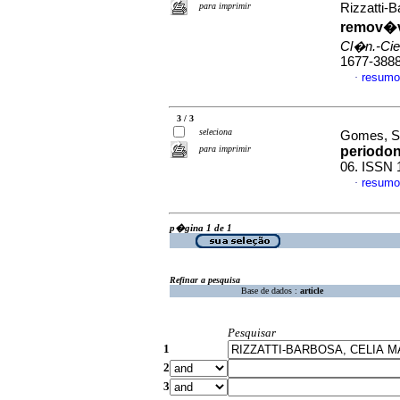
para imprimir
Rizzatti-
remov�ve
Cl�n.-Cien
1677-388
resumo
·
3 / 3
seleciona
Gomes, Si
para imprimir
periodo
06. ISSN 
resumo
·
p�gina 1 de 1
Refinar a pesquisa
Base de dados :
article
Pesquisar
1
2
3