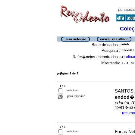
Coleç
Base de dados :
article
Pesquisa :
RIZZATT
Refer�ncias encontradas :
refina
3
[
Mostrando:
1 .. 3
no f
p�gina 1 de 1
1 / 3
seleciona
SANTOS, M
para imprimir
endod�nt
odontol. (
1981-863
resumo
·
2 / 3
Farias Net
seleciona