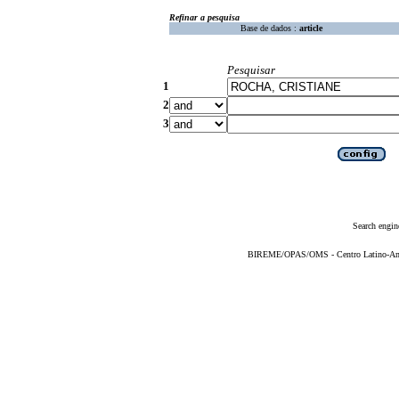
Refinar a pesquisa
Base de dados :
article
Pesquisar
1
2
3
Search engin
BIREME/OPAS/OMS - Centro Latino-Ame