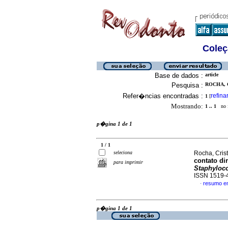
Coleç
Base de dados :
article
Pesquisa :
ROCHA, C
Refer�ncias encontradas :
refina
1
[
Mostrando:
1 .. 1
no f
p�gina 1 de 1
1 / 1
seleciona
Rocha, Crist
contato dir
para imprimir
Staphyloc
ISSN 1519-
resumo e
·
p�gina 1 de 1