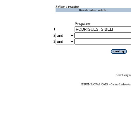
Refinar a pesquisa
Base de dados :
article
Pesquisar
1
2
3
Search engin
BIREME/OPAS/OMS - Centro Latino-Ame