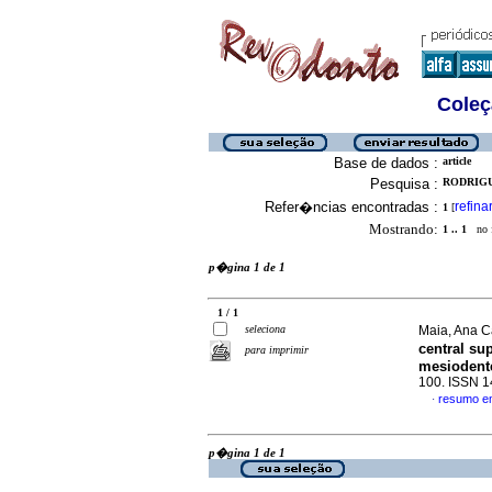
Coleç
Base de dados :
article
Pesquisa :
RODRIGUE
Refer�ncias encontradas :
refina
1
[
Mostrando:
1 .. 1
no f
p�gina 1 de 1
1 / 1
seleciona
Maia, Ana C
central s
para imprimir
mesiodente
100. ISSN 
resumo e
·
p�gina 1 de 1