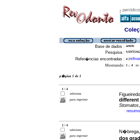
Coleç
Base de dados :
article
Pesquisa :
SANTIAG
Refer�ncias encontradas :
refina
4
[
Mostrando:
1 .. 4
no f
p�gina 1 de 1
1 / 4
seleciona
Figueiredo
differen
para imprimir
Stomatos
resumo
·
2 / 4
seleciona
N�brega, 
para imprimir
dos grad