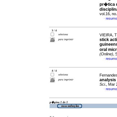
pr�tica 
discipli
vol.16, n
resumo
·
3 / 4
seleciona
VIEIRA, Th
stick act
para imprimir
guineens
oral mic
(Online)
, 
resumo
·
4 / 4
seleciona
Fernandes
analysis
para imprimir
Sci.
, Mar 
resumo
·
p�gina 1 de 1