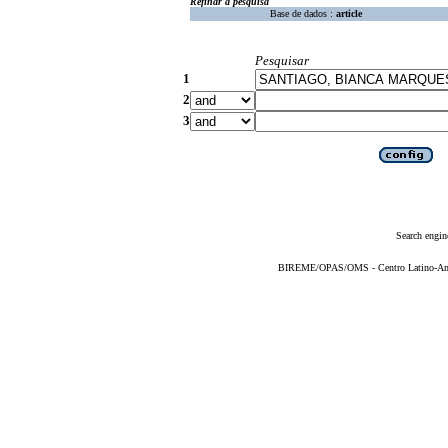
Refinar a pesquisa
Base de dados :
article
Pesquisar
1
2
3
Search engin
BIREME/OPAS/OMS - Centro Latino-Ame