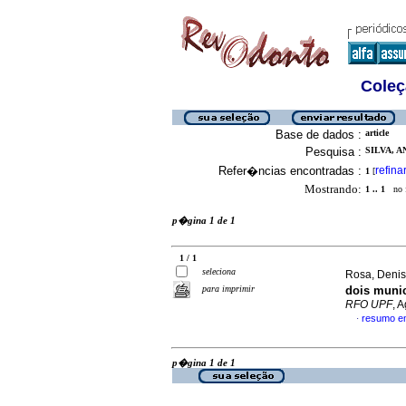
Coleç
Base de dados :
article
Pesquisa :
SILVA, A
Refer�ncias encontradas :
refina
1
[
Mostrando:
1 .. 1
no f
p�gina 1 de 1
1 / 1
seleciona
Rosa, Denis
para imprimir
dois munic
RFO UPF
, 
resumo e
·
p�gina 1 de 1