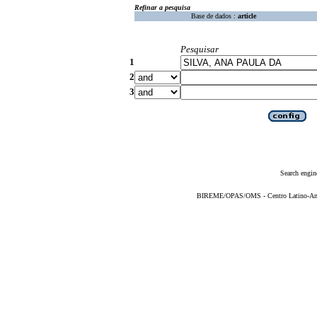
Refinar a pesquisa
Base de dados :
article
Pesquisar
1
2
3
Search engin
BIREME/OPAS/OMS - Centro Latino-Ame