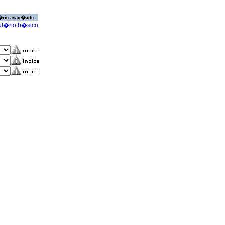
�rio avan�ado
l�rio b�sico