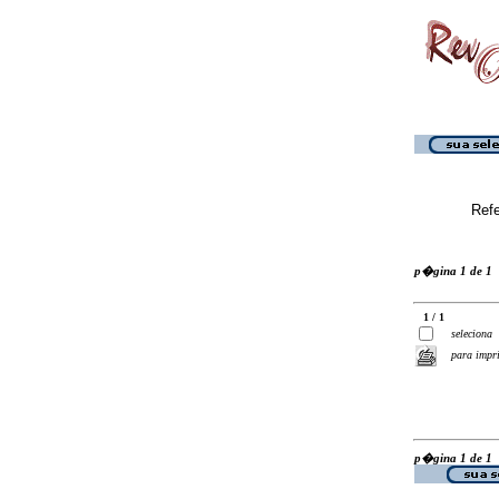
Ref
p�gina 1 de 1
1 / 1
seleciona
para impr
p�gina 1 de 1