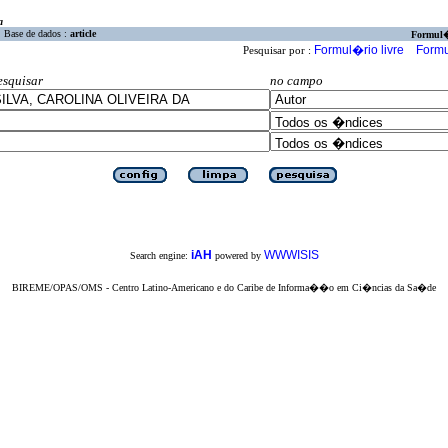
a
Base de dados :
article
Formul
Formul�rio livre
Formu
Pesquisar por :
esquisar
no campo
iAH
WWWISIS
Search engine:
powered by
BIREME/OPAS/OMS - Centro Latino-Americano e do Caribe de Informa��o em Ci�ncias da Sa�de