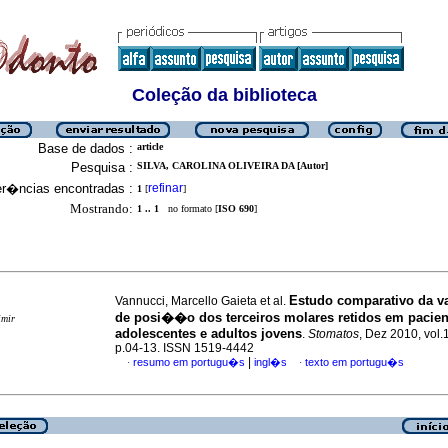
Coleção da biblioteca
Base de dados :
article
Pesquisa :
SILVA, CAROLINA OLIVEIRA DA [Autor]
er�ncias encontradas :
refinar
1
[
]
Mostrando:
1 .. 1
no formato [
ISO 690
]
Estudo comparativo da va
Vannucci, Marcello Gaieta et al.
de posi��o dos terceiros molares retidos em pacien
imir
adolescentes e adultos jovens
.
Stomatos
, Dez 2010, vol.
p.04-13. ISSN 1519-4442
|
resumo em portugu�s
ingl�s
texto em portugu�s
·
·