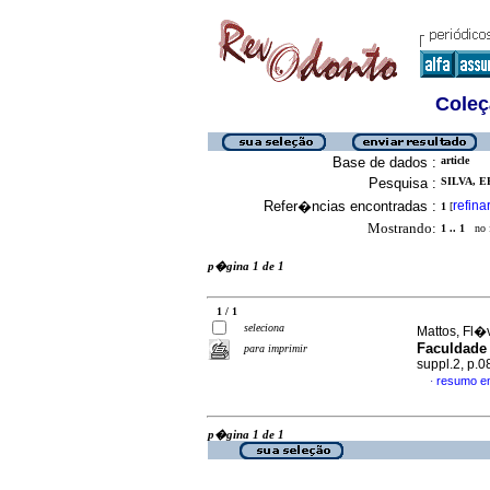
Coleç
Base de dados :
article
Pesquisa :
SILVA, E
Refer�ncias encontradas :
refina
1
[
Mostrando:
1 .. 1
no f
p�gina 1 de 1
1 / 1
seleciona
Mattos, Fl�v
Faculdade
para imprimir
suppl.2, p.
resumo e
·
p�gina 1 de 1