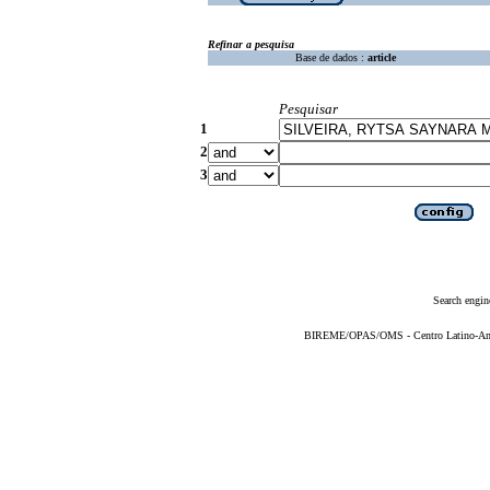
Refinar a pesquisa
Base de dados :
article
Pesquisar
1
2
3
Search engin
BIREME/OPAS/OMS - Centro Latino-Ame