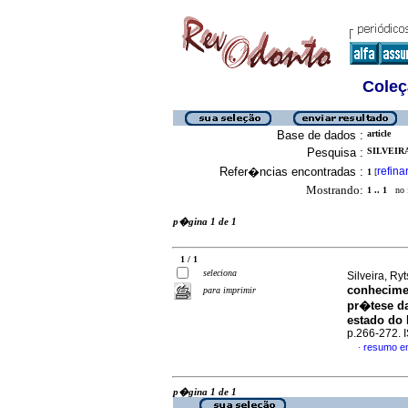
Coleç
Base de dados :
article
Pesquisa :
SILVEIRA
Refer�ncias encontradas :
refina
1
[
Mostrando:
1 .. 1
no f
p�gina 1 de 1
1 / 1
seleciona
Silveira, Ry
conhecimen
para imprimir
pr�tese da
estado do 
p.266-272.
resumo e
·
p�gina 1 de 1