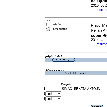
de s�dio
2015, vol.
resumo
·
6 / 6
seleciona
Prado, Ma
para imprimir
Renata A
superf�c
2014, vol.
resumo
·
p�gina 1 de 1
Refinar a pesquisa
Base de dados :
article
Pesquisar
1
2
3