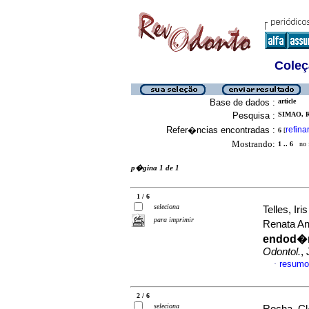
Coleç
Base de dados :
article
Pesquisa :
SIMAO, 
Refer�ncias encontradas :
refina
6
[
Mostrando:
1 .. 6
no f
p�gina 1 de 1
1 / 6
seleciona
Telles, I
para imprimir
Renata A
endod�nt
Odontol.
,
resumo
·
2 / 6
seleciona