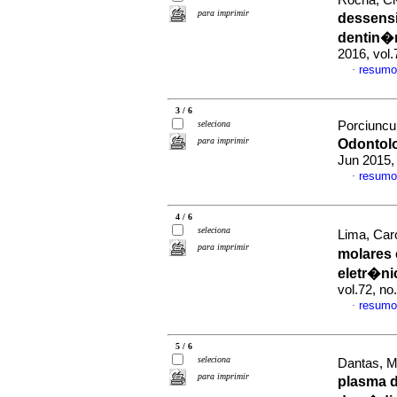
Rocha, Cl
para imprimir
dessensi
dentin�ri
2016, vol
resumo
·
3 / 6
seleciona
Porciuncul
para imprimir
Odontolo
Jun 2015,
resumo
·
4 / 6
seleciona
Lima, Caro
para imprimir
molares 
eletr�ni
vol.72, no
resumo
·
5 / 6
seleciona
Dantas, M
para imprimir
plasma d