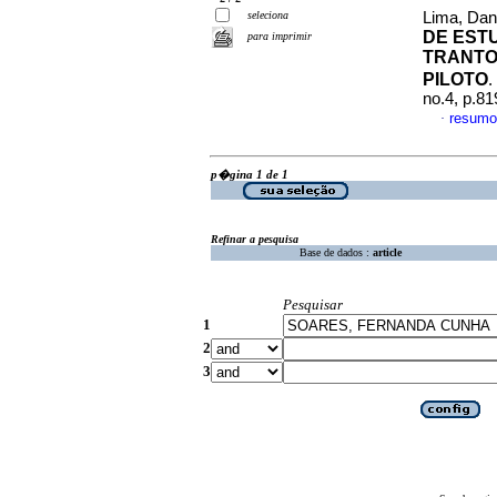
seleciona
Lima, Dan
DE EST
para imprimir
TRANTO
PILOTO
.
no.4, p.8
resumo
·
p�gina 1 de 1
Refinar a pesquisa
Base de dados :
article
Pesquisar
1
2
3