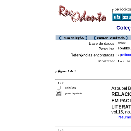
Coleç
Base de dados :
article
Pesquisa :
SOARES,
Refer�ncias encontradas :
refina
2
[
Mostrando:
1 .. 2
no f
p�gina 1 de 1
1 / 2
seleciona
Azoubel Ba
para imprimir
RELACI
EM PACI
LITERA
vol.15, no
resumo
·
2 / 2