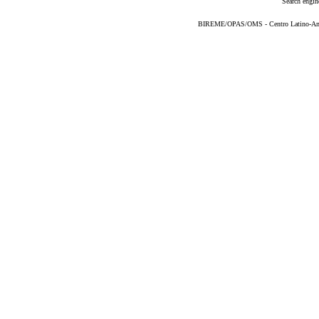
Search engin
BIREME/OPAS/OMS - Centro Latino-Ame