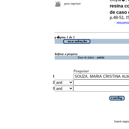
para imprimir
resina c
de caso
p.48-51. 
resumo
·
p�gina 1 de 1
Refinar a pesquisa
Base de dados :
article
Pesquisar
1
2
3
Search engin