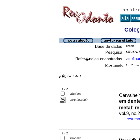
Coleç
Base de dados :
article
Pesquisa :
SOUZA, M
Refer�ncias encontradas :
refina
2
[
Mostrando:
1 .. 2
no f
p�gina 1 de 1
1 / 2
seleciona
Carvalheir
para imprimir
em dente
metal
:
re
vol.9, no
resumo
·
2 / 2
seleciona
Goyat�, F