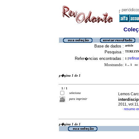
Coleç
Base de dados :
article
Pesquisa :
TEREZIN
Refer�ncias encontradas :
refina
1
[
Mostrando:
1 .. 1
no f
p�gina 1 de 1
1 / 1
seleciona
Lemos Carcer
para imprimir
interdisci
2011, vol.11
resumo e
·
p�gina 1 de 1