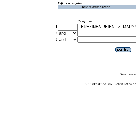
Refinar a pesquisa
Base de dados :
article
Pesquisar
1
2
3
Search engin
BIREME/OPAS/OMS - Centro Latino-Ame