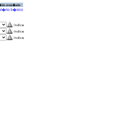
�rio avan�ado
l�rio b�sico