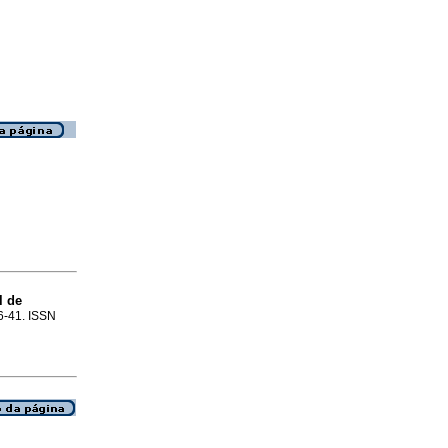
l de
36-41. ISSN