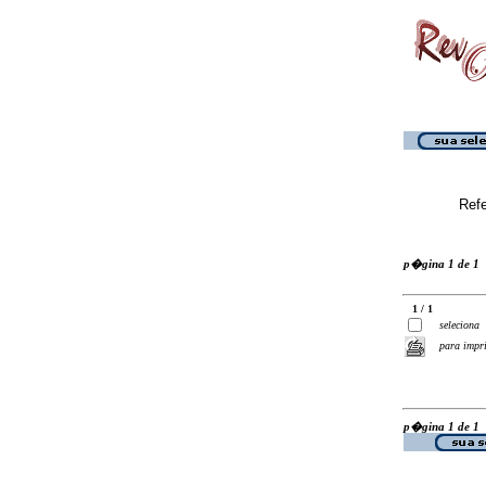
Ref
p�gina 1 de 1
1 / 1
seleciona
para impr
p�gina 1 de 1