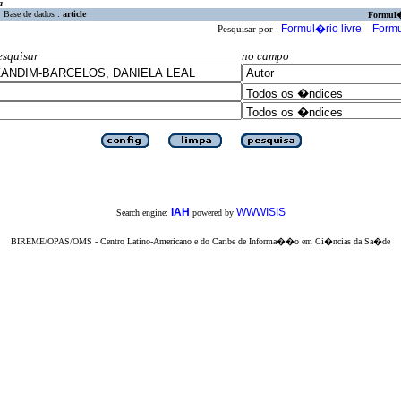
a
Base de dados :
article
Formul
Formul�rio livre
Formu
Pesquisar por :
esquisar
no campo
iAH
WWWISIS
Search engine:
powered by
BIREME/OPAS/OMS - Centro Latino-Americano e do Caribe de Informa��o em Ci�ncias da Sa�de