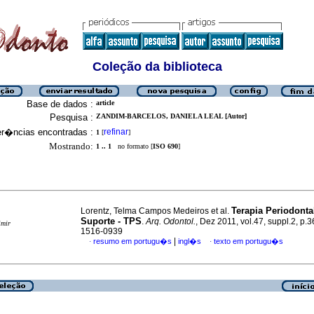
Coleção da biblioteca
Base de dados :
article
Pesquisa :
ZANDIM-BARCELOS, DANIELA LEAL [Autor]
er�ncias encontradas :
refinar
1
[
]
Mostrando:
1 .. 1
no formato [
ISO 690
]
Terapia Periodonta
Lorentz, Telma Campos Medeiros et al.
Suporte - TPS
.
Arq. Odontol.
, Dez 2011, vol.47, suppl.2, p.
imir
1516-0939
|
resumo em portugu�s
ingl�s
texto em portugu�s
·
·