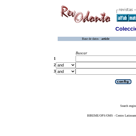
Colecció
Base de datos :
article
Buscar
1
2
3
Search engin
BIREME/OPS/OMS - Centro Latinoameric