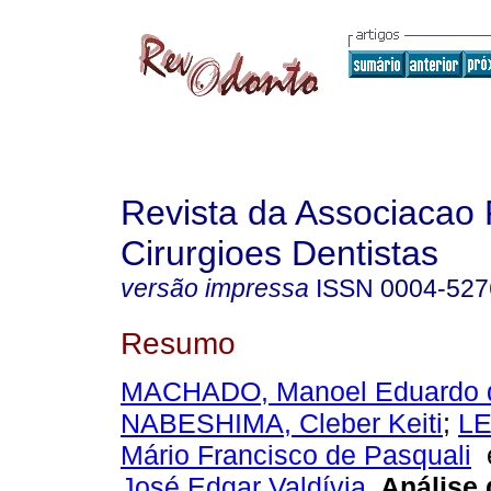
Revista da Associacao 
Cirurgioes Dentistas
versão impressa
ISSN
0004-527
Resumo
MACHADO, Manoel Eduardo 
NABESHIMA, Cleber Keiti
;
L
Mário Francisco de Pasquali
José Edgar Valdívia
.
Análise