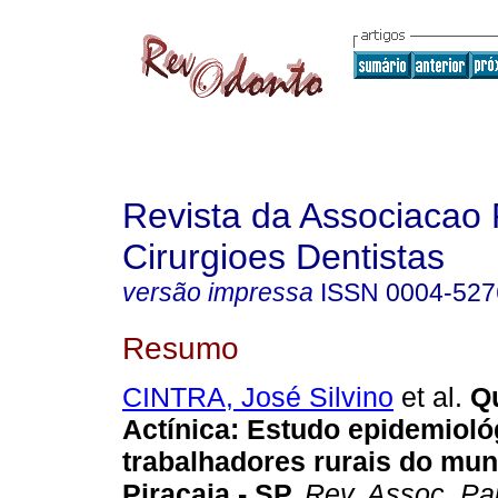
Revista da Associacao 
Cirurgioes Dentistas
versão impressa
ISSN
0004-527
Resumo
CINTRA, José Silvino
et al.
Qu
Actínica
:
Estudo epidemioló
trabalhadores rurais do mun
Piracaia - SP
.
Rev. Assoc. Pau