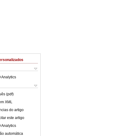
ersonalizados
 Analytics
uês (pdf)
 em XML
cias do artigo
tar este artigo
 Analytics
ão automática