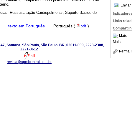
terno.
Enviar 
ias; Ressuscitação Cardiopulmonar; Suporte Básico de
Indicadore
Links rela
·
texto em Português
·
Português (
pdf
)
Compartilh
Mais
Mais
 547, Santana, São Paulo, São Paulo, BR, 02011-000, 2223-2308,
2221-3612
Permali
revista@apcdcentral.com.br