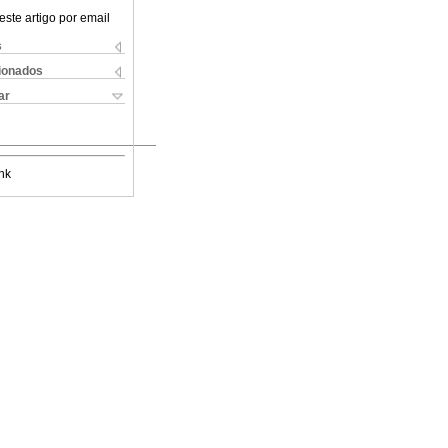
este artigo por email
s
cionados
ar
nk