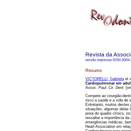
Revista da Associ
versão impressa
ISSN
0004
Resumo
VICTORELLI, Gabriela
et a
Cardiopulmonar em adul
Assoc. Paul. Cir. Dent.
[on
Compete ao cirurgião-dent
risco a saúde e a vida de 
Entretanto, muitos destes 
situações, algumas delas 
piora do quadro clínico, in
ressaltar a importância da
emergências médicas, bem 
Heart Association em rela
Cardiopulmonar para pacie