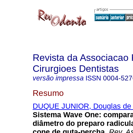
Revista da Associacao 
Cirurgioes Dentistas
versão impressa
ISSN
0004-527
Resumo
DUQUE JUNIOR, Douglas de O
Sistema Wave One
:
compara
diâmetro do preparo radicul
cone de guta-percha
.
Rev. As