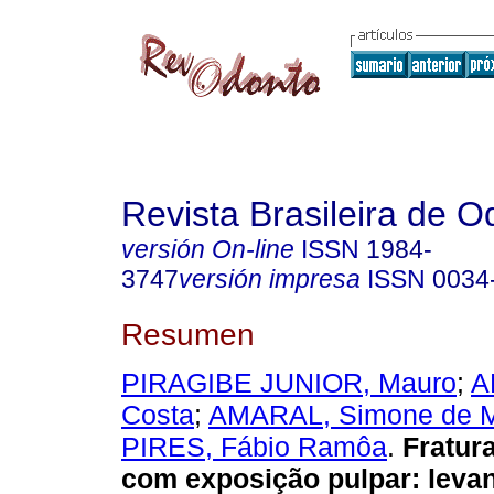
Revista Brasileira de O
versión On-line
ISSN
1984-
3747
versión impresa
ISSN
0034
Resumen
PIRAGIBE JUNIOR, Mauro
;
A
Costa
;
AMARAL, Simone de 
PIRES, Fábio Ramôa
.
Fratur
com exposição pulpar: leva