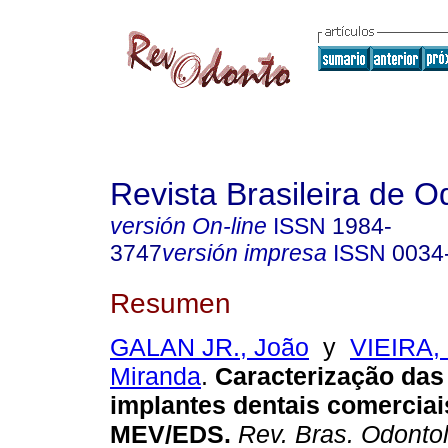
Revista Brasileira de O
versión On-line
ISSN
1984-
3747
versión impresa
ISSN
0034
Resumen
GALAN JR., João
y
VIEIRA,
Miranda
.
Caracterização das 
implantes dentais comercia
MEV/EDS
.
Rev. Bras. Odontol