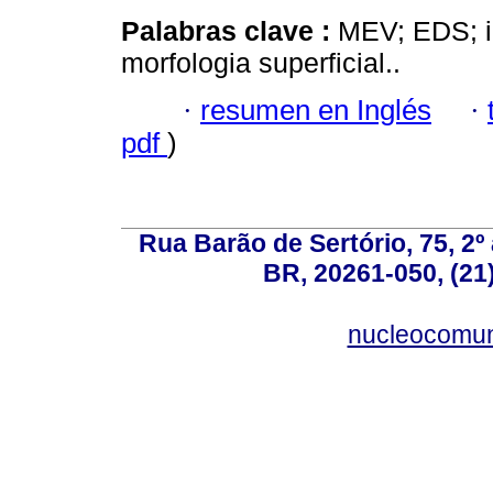
Palabras clave :
MEV; EDS; im
morfologia superficial..
·
resumen en Inglés
·
pdf
)
Rua Barão de Sertório, 75, 2º 
BR, 20261-050, (21
nucleocomun