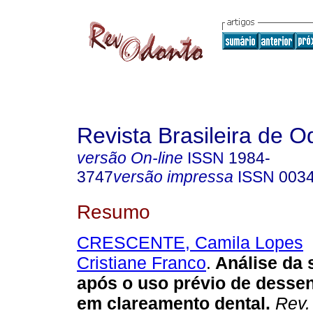
Revista Brasileira de O
versão On-line
ISSN
1984-
3747
versão impressa
ISSN
003
Resumo
CRESCENTE, Camila Lopes
Cristiane Franco
.
Análise da 
após o uso prévio de dessen
em clareamento dental
.
Rev. 