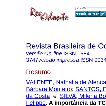
Revista Brasileira de O
versão On-line
ISSN
1984-
3747
versão impressa
ISSN
003
Resumo
VALENTE, Nathália de Alenca
Bárbara Monteiro
;
SANTOS, E
da Costa
e
SILVA, Milena Bor
Felippe
.
A importância da T