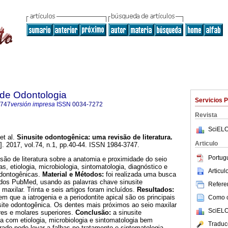
a de Odontologia
Servicios 
3747
versión impresa
ISSN
0034-7272
Revista
SciELO
et al.
Sinusite odontogênica: uma revisão de literatura
.
Articulo
]. 2017, vol.74, n.1, pp.40-44. ISSN 1984-3747.
Portug
isão de literatura sobre a anatomia e proximidade do seio
s, etiologia, microbiologia, sintomatologia, diagnóstico e
Articu
odontogênicas.
Material e Métodos:
foi realizada uma busca
dados PubMed, usando as palavras chave sinusite
Referen
maxilar. Trinta e seis artigos foram incluídos.
Resultados:
m que a iatrogenia e a periodontite apical são os principais
Como ci
usite odontogênica. Os dentes mais próximos ao seio maxilar
SciELO
es e molares superiores.
Conclusão:
a sinusite
 com etiologia, microbiologia e sintomatologia bem
Traduc
rrado pode levar a falhas no tratamento e sintomatologia