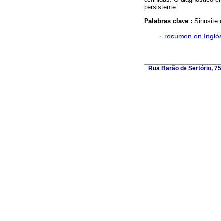
persistente.
Palabras clave :
Sinusite 
·
resumen en Inglé
Rua Barão de Sertório, 75,