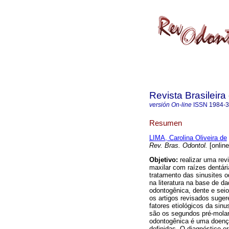
Revista Brasileir
versión On-line
ISSN
1984-
Resumen
LIMA, Carolina Oliveira de
Rev. Bras. Odontol.
[online
Objetivo:
realizar uma rev
maxilar com raízes dentária
tratamento das sinusites 
na literatura na base de 
odontogênica, dente e seio 
os artigos revisados sugere
fatores etiológicos da sin
são os segundos pré-molar
odontogênica é uma doença
definidas. O diagnóstico e