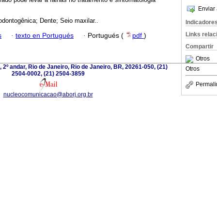
Enviar 
odontogênica; Dente; Seio maxilar..
Indicadore
Links rela
s
·
texto en Portugués
·
Portugués (
pdf
)
Compartir
Otros
 2º andar, Rio de Janeiro, Rio de Janeiro, BR, 20261-050, (21)
Otros
2504-0002, (21) 2504-3859
Permali
nucleocomunicacao@aborj.org.br