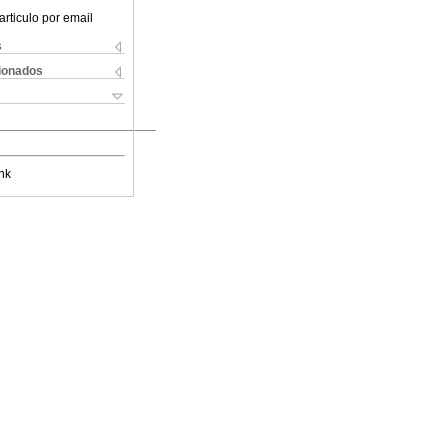
articulo por email
s
cionados
nk