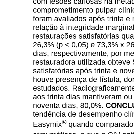
com lesões cariosas na metad
comprometimento pulpar clínic
foram avaliados após trinta e
relação à integridade margina
restaurações satisfatórias q
26,3% (p < 0,05) e 73,3% x 26
dias, respectivamente, por me
restauradora utilizada obtev
satisfatórias após trinta e no
houve presença de fístula, d
estudados. Radiograficamente
aos trinta dias mantiveram ou
noventa dias, 80,0%.
CONCL
tendência de desempenho clín
®
Easymix
quando comparado