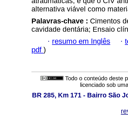
atraumáticas, e que o CIV ant
alternativa viável como materi
Palavras-chave :
Cimentos de
cavidade dentária; Ensaio clín
·
resumo em Inglês
·
pdf
)
Todo o conteúdo deste pe
licenciado sob um
BR 285, Km 171 - Bairro São J
re