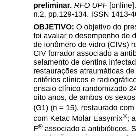
preliminar
.
RFO UPF
[online]
n.2, pp.129-134. ISSN 1413-4
OBJETIVO:
O objetivo do pre
foi avaliar o desempenho de 
de ionômero de vidro (CIVs) r
CIV forrador associado a antib
selamento de dentina infecta
restaurações atraumáticas de
critérios clínicos e radiográfic
ensaio clínico randomizado 24
oito anos, de ambos os sexos,
(G1) (n = 15), restaurado co
®
com Ketac Molar Easymix
; 
®
F
associado a antibióticos.