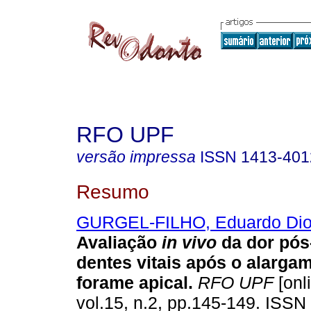
RFO UPF
versão impressa
ISSN
1413-401
Resumo
GURGEL-FILHO, Eduardo Di
Avaliação
in vivo
da dor pós
dentes vitais após o alarga
forame apical
.
RFO UPF
[onl
vol.15, n.2, pp.145-149. ISSN