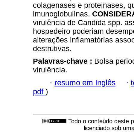
colagenases e proteinases, q
imunoglobulinas.
CONSIDERA
virulência de Candida spp. as
hospedeiro poderiam desempe
alterações inflamatórias ass
destrutivas.
Palavras-chave :
Bolsa perio
virulência.
·
resumo em Inglês
·
pdf
)
Todo o conteúdo deste pe
licenciado sob um