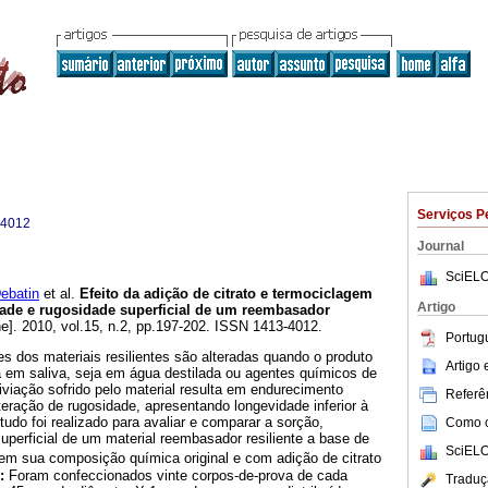
Serviços P
-4012
Journal
SciELO
ebatin
et al.
Efeito da adição de citrato e termociclagem
Artigo
dade e rugosidade superficial de um reembasador
ne]. 2010, vol.15, n.2, pp.197-202. ISSN 1413-4012.
Portug
s dos materiais resilientes são alteradas quando o produto
Artigo
 em saliva, seja em água destilada ou agentes químicos de
iviação sofrido pelo material resulta em endurecimento
Referên
lteração de rugosidade, apresentando longevidade inferior à
tudo foi realizado para avaliar e comparar a sorção,
Como ci
superficial de um material reembasador resiliente a base de
SciELO
 em sua composição química original e com adição de citrato
:
Foram confeccionados vinte corpos-de-prova de cada
Traduç