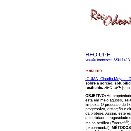
RFO UPF
versão impressa
ISSN
1413
Resumo
IGUMA, Claudia Mayumi D
sobre a sorção, solubili
resiliente
.
RFO UPF
[onli
OBJETIVO:
As propriedade
está em meio aquoso, seja
limpeza. O processo de lix
progressivo, distorção e a
da prótese. Assim, este es
solubilidade e rugosidade 
®
resina acrílica (Eversoft
)
(experimental).
MÉTODOS