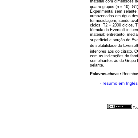
material com dimensões d
quatro grupos (n = 10). G1
Experimental sem selante;
armazenados em água dest
termociclagem, sendo aval
ciclos, T2 = 2000 ciclos, 
fórmula do Eversoft influen
material; entretanto, medi
superficial e sorção do Eve
de solubilidade do Eversof
inferiores aos do citrato.
C
com as indicações do fabri
semelhantes às do Grupo Ex
selante.
Palavras-chave :
Reembasa
·
resumo em Inglês
Tod