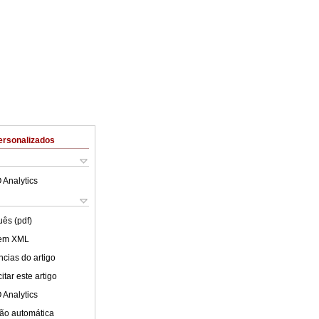
ersonalizados
 Analytics
uês (pdf)
 em XML
cias do artigo
tar este artigo
 Analytics
ão automática