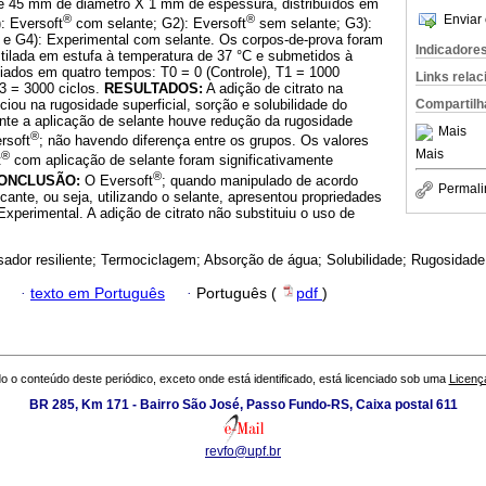
e 45 mm de diâmetro X 1 mm de espessura, distribuídos em
®
®
Enviar 
): Eversoft
com selante; G2): Eversoft
sem selante; G3):
 e G4): Experimental com selante. Os corpos-de-prova foram
Indicadore
ilada em estufa à temperatura de 37 °C e submetidos à
iados em quatro tempos: T0 = 0 (Controle), T1 = 1000
Links rela
T3 = 3000 ciclos.
RESULTADOS:
A adição de citrato na
Compartilh
ciou na rugosidade superficial, sorção e solubilidade do
ante a aplicação de selante houve redução da rugosidade
Mais
®
rsoft
; não havendo diferença entre os grupos. Os valores
Mais
®
t
com aplicação de selante foram significativamente
®
ONCLUSÃO:
O Eversoft
; quando manipulado de acordo
Permali
cante, ou seja, utilizando o selante, apresentou propriedades
perimental. A adição de citrato não substituiu o uso de
dor resiliente; Termociclagem; Absorção de água; Solubilidade; Rugosidade
·
texto em Português
·
Português (
pdf
)
o o conteúdo deste periódico, exceto onde está identificado, está licenciado sob uma
Licenç
BR 285, Km 171 - Bairro São José, Passo Fundo-RS, Caixa postal 611
revfo@upf.br