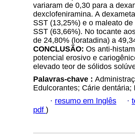
variaram de 0,30 para a dexa
dexclofeniramina. A dexameta
SST (13,25%) e o maleato de d
SST (63,66%). No tocante aos 
de 24,80% (loratadina) a 49,3
CONCLUSÃO:
Os anti-histam
potencial erosivo e cariogêni
elevado teor de sólidos solúvei
Palavras-chave :
Administraç
Edulcorantes; Cárie dentária;
·
resumo em Inglês
·
pdf
)