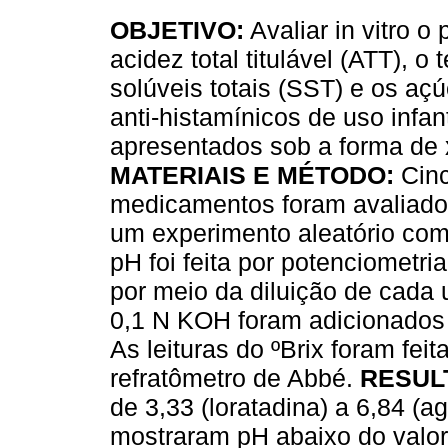
OBJETIVO:
Avaliar in vitro o
acidez total titulável (ATT), o 
solúveis totais (SST) e os açú
anti-histamínicos de uso infant
apresentados sob a forma de 
MATERIAIS E MÉTODO:
Cin
medicamentos foram avaliado
um experimento aleatório com 
pH foi feita por potenciometri
por meio da diluição de cada
0,1 N KOH foram adicionados a
As leituras do ºBrix foram fei
refratômetro de Abbé.
RESUL
de 3,33 (loratadina) a 6,84 (
mostraram pH abaixo do valor 