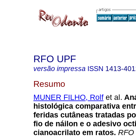
RFO UPF
versão impressa
ISSN
1413-401
Resumo
MUNER FILHO, Rolf
et al.
Aná
histológica comparativa ent
feridas cutâneas tratadas p
fio de náilon e o adesivo octi
cianoacrilato em ratos
.
RFO