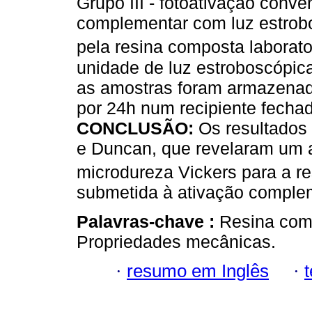
Grupo III - fotoativação conve
complementar com luz estrobo
pela resina composta laborator
unidade de luz estroboscópic
as amostras foram armazenad
por 24h num recipiente fechad
CONCLUSÃO:
Os resultados
e Duncan, que revelaram um a
microdureza Vickers para a re
submetida à ativação comple
Palavras-chave :
Resina com
Propriedades mecânicas.
·
resumo em Inglês
·