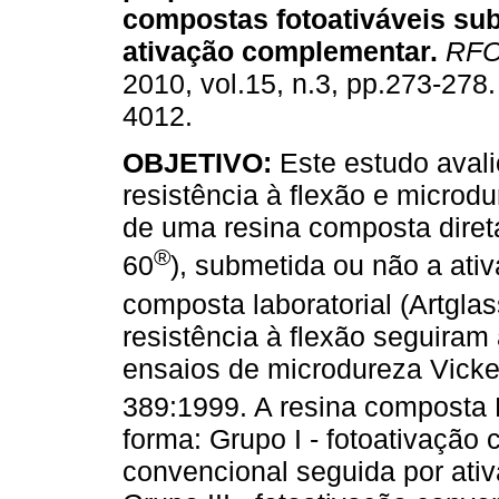
compostas fotoativáveis su
ativação complementar
.
RFO
2010, vol.15, n.3, pp.273-278
4012.
OBJETIVO:
Este estudo avali
resistência à flexão e microd
de uma resina composta direta
®
60
), submetida ou não a ati
composta laboratorial (Artglas
resistência à flexão seguira
ensaios de microdureza Vick
389:1999. A resina composta 
forma: Grupo I - fotoativação 
convencional seguida por ati