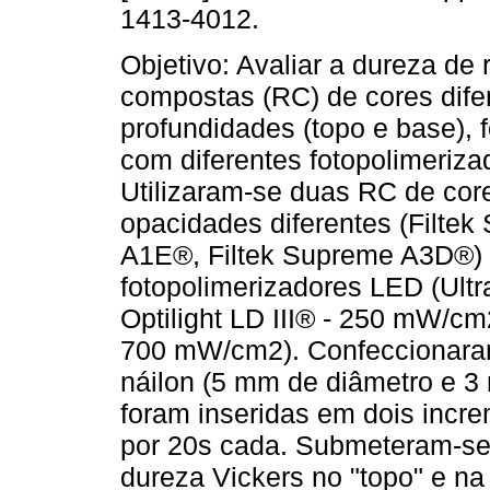
1413-4012.
Objetivo: Avaliar a dureza de 
compostas (RC) de cores dif
profundidades (topo e base), 
com diferentes fotopolimeriza
Utilizaram-se duas RC de cor
opacidades diferentes (Filte
A1E®, Filtek Supreme A3D®) 
fotopolimerizadores LED (Ult
Optilight LD III® - 250 mW/cm
700 mW/cm2). Confeccionaram
náilon (5 mm de diâmetro e 3
foram inseridas em dois incr
por 20s cada. Submeteram-se 
dureza Vickers no "topo" e n