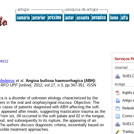
Serviços P
-4012
Journal
SciELO
Medeiros
et al.
Angina bullosa haemorrhagica (ABH):
Artigo
RFO UPF
[online]. 2012, vol.17, n.3, pp.347-351. ISSN
Inglês 
a is a disorder of unknown etiology characterized by the
Artigo
ters in the oral and oropharyngeal mucosa. Objective: The
x cases of patients diagnosed with ABH affecting the soft
Referên
 appeared after meals, suggesting mastication trauma as the
From six, 04 occurred in the soft palate and 02 in the tongue,
Como ci
ood, and subsequently to its rupture, the appearing of an
SciELO
 The authors discuss diagnostic criteria, essentially based on
ossible treatment approaches.
Traduç