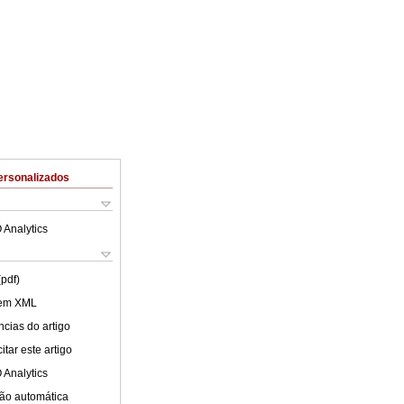
ersonalizados
 Analytics
(pdf)
 em XML
cias do artigo
tar este artigo
 Analytics
ão automática