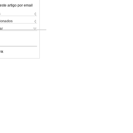
este artigo por email
s
cionados
ar
nk