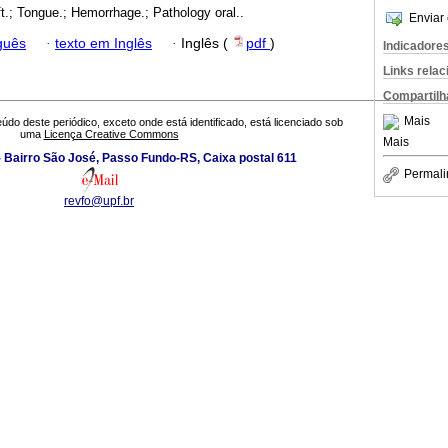
ft.; Tongue.; Hemorrhage.; Pathology oral..
Enviar 
guês
·
texto em Inglês
·
Inglês (
pdf
)
Indicadore
Links rela
Compartilh
Mais
údo deste periódico, exceto onde está identificado, está licenciado sob
uma
Licença Creative Commons
Mais
 Bairro São José, Passo Fundo-RS, Caixa postal 611
Permali
revfo@upf.br