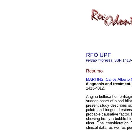
RFO UPF
versão impressa
ISSN
1413
Resumo
MARTINS, Carlos Alberto 
diagnosis and treatment
.
1413-4012.
Angina bullosa hemorrhagic
sudden onset of blood blis
present study describes si
palate and tongue. Lesions
probable causative factor. 
showing firstly a bubble bl
ulcer. Final consideration:
clinical data, as well as p