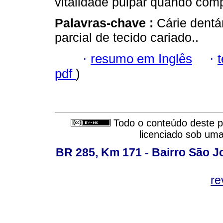
vitalidade pulpar quando com
Palavras-chave :
Cárie dentá
parcial de tecido cariado..
·
resumo em Inglês
·
pdf
)
Todo o conteúdo deste pe
licenciado sob um
BR 285, Km 171 - Bairro São J
re