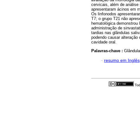
cervicais, além de anális
apresentaram ácinos em m
Os linfonodos apresentara
T7; o grupo T21 não aprese
hematológica demonstrou li
administração de sinvasta
tardias nas glândulas saliv
podendo causar alteração d
cavidade oral.
Palavras-chave :
Glândula
·
resumo em Inglês
Tod