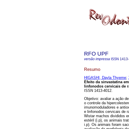
RFO UPF
versão impressa
ISSN
1413
Resumo
HIGASHI, Dayla Thyeme
;
Efeito da sinvastatina e
linfonodos cervicais de r
ISSN 1413-4012.
Objetivo: avaliar a ação d
o controle da hipercolester
imunomoduladores e antiox
e linfonodos cervicais de r
Wistar machos divididos e
estéril (i.p), os animais t
i.p). Os animais foram sac
avaliação da morfologia da