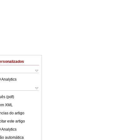
ersonalizados
 Analytics
uês (pdf)
 em XML
cias do artigo
tar este artigo
 Analytics
ão automática