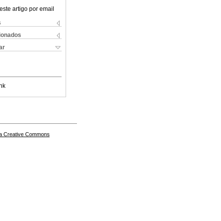
este artigo por email
s
cionados
ar
nk
a Creative Commons