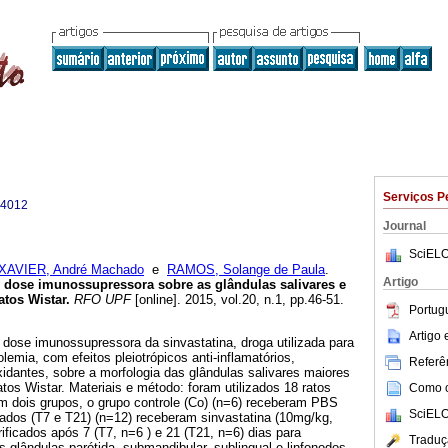
Serviços P
-4012
Journal
SciELO
XAVIER, André Machado
e
RAMOS, Solange de Paula
.
Artigo
m dose imunossupressora sobre as glândulas salivares e
atos Wistar
.
RFO UPF
[online]. 2015, vol.20, n.1, pp.46-51.
Portug
Artigo
e dose imunossupressora da sinvastatina, droga utilizada para
olemia, com efeitos pleiotrópicos anti-inflamatórios,
Referên
idantes, sobre a morfologia das glândulas salivares maiores
atos Wistar. Materiais e método: foram utilizados 18 ratos
Como ci
m dois grupos, o grupo controle (Co) (n=6) receberam PBS
SciELO
ratados (T7 e T21) (n=12) receberam sinvastatina (10mg/kg,
rificados após 7 (T7, n=6 ) e 21 (T21, n=6) dias para
Traduç
s glândulas parótida, submandibular, sublingual e linfonodos