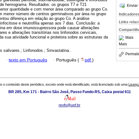
e de hemograma. Resultados: os grupos T7 e T21
Enviar 
enor quantidade e com menor área comparado ao grupo Co.
m menor número de centros germinativos por área no grupo
Indicadore
ntou diferença em relação ao grupo Co. A análise
Links rela
nfocitose e neutrofilia apenas aos 7 dias. Conclusão: a
tina em dose imunossupressora pode causar alterações
Compartilh
ares e alterações transitórias nos linfonodos cervicais,
a sua atividade funcional e protetora sobre as estruturas da
Mais
Mais
s salivares.; Linfonodos.; Sinvastatina..
Permali
·
texto em Português
·
Português (
pdf
)
o o conteúdo deste periódico, exceto onde está identificado, está licenciado sob uma
Licenç
BR 285, Km 171 - Bairro São José, Passo Fundo-RS, Caixa postal 611
revfo@upf.br