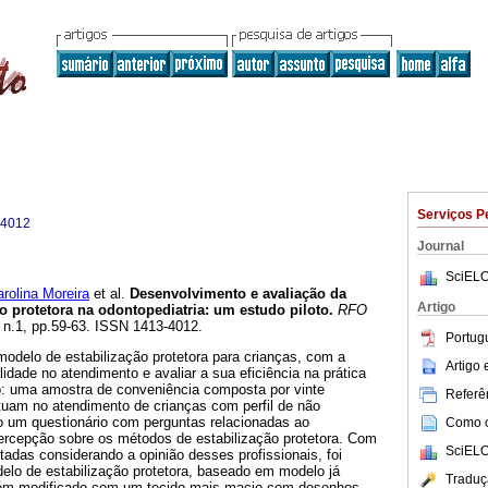
Serviços P
-4012
Journal
SciELO
rolina Moreira
et al.
Desenvolvimento e avaliação da
Artigo
ão protetora na odontopediatria: um estudo piloto
.
RFO
, n.1, pp.59-63. ISSN 1413-4012.
Portug
odelo de estabilização protetora para crianças, com a
Artigo
lidade no atendimento e avaliar a sua eficiência na prática
do: uma amostra de conveniência composta por vinte
Referên
atuam no atendimento de crianças com perfil de não
do um questionário com perguntas relacionadas ao
Como ci
ercepção sobre os métodos de estabilização protetora. Com
SciELO
adas considerando a opinião desses profissionais, foi
lo de estabilização protetora, baseado em modelo já
Traduç
orém modificado com um tecido mais macio com desenhos