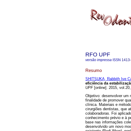
RFO UPF
versão impressa
ISSN
1413
Resumo
SHITSUKA, Rabbith Ive Ca
eficiência da estabilizaç
UPF
[online]. 2015, vol.20
Objetivo: desenvolver um m
finalidade de promover qua
clínica. Materiais e méto
cirurgiões dentistas, que 
colaboradoras. Foi aplica
conhecimento prévio e à p
base nas informações colet
desenvolvido um novo mode
existente (Pedi-Wrap), p