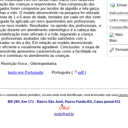
itação das crianças e responsáveis. Para composição das
Enviar 
gados foram compostos por tecidos de algodão e tela garça,
inhas e viés. O modelo desenvolvido na pesquisa foi utilizado
Indicadore
oras de 1 a 6 anos de idade, testados por cada um dos vinte
Links rela
eguida foi aplicado um novo questionário aos profissionais,
sse novo modelo. Resultados: na opinião dos profissionais, a
Compartilh
ção durante um atendimento odontológico é a cabeça das
estabilização mais utilizado é a mãe segurando a criança
Mais
profissionais avaliados não estão satisfeitos com a
Mais
ilizadas no dia a dia. Em relação ao modelo desenvolvido,
 eficiente e visualmente agradável. Conclusões: a roupa de
Permali
senvolvida apresentou características como a facilidade na
e e contribuiu no atendimento às crianças.
 Restrição física.; Odontopediatria.
·
texto em Português
·
Português (
pdf
)
o o conteúdo deste periódico, exceto onde está identificado, está licenciado sob uma
Licenç
BR 285, Km 171 - Bairro São José, Passo Fundo-RS, Caixa postal 611
revfo@upf.br