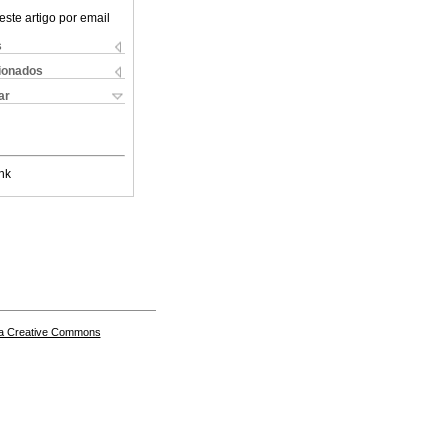
este artigo por email
s
cionados
ar
nk
a Creative Commons