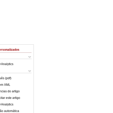
ersonalizados
 Analytics
uês (pdf)
 em XML
cias do artigo
tar este artigo
 Analytics
ão automática