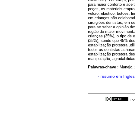
para maior conforto e ace
peças, os materiais empre
velcro, elástico, botões, l
em crianças não colaborad
cirurgiões dentistas, em s
para se saber a opinião de
região de maior movimenta
crianças (35%), o tipo de 
(35%), sendo que 45% dos 
estabilização protetora ut
todos os dentistas acharam
estabilização protetora de
manipulação, agradabilidad
Palavras-chave :
Manejo.;
·
resumo em Inglês
Tod