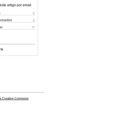
este artigo por email
s
cionados
ar
nk
a Creative Commons