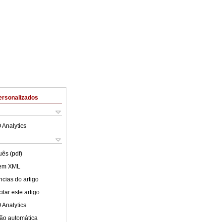
ersonalizados
 Analytics
uês (pdf)
 em XML
cias do artigo
tar este artigo
 Analytics
ão automática