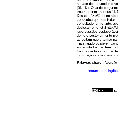
a idade dos educadores va
(96,4%). Quando perguntad
trauma dental, apenas 16,
Desses, 43,5% foi no atend
concordou que, em todos os
consultado, entretanto, a
deslocamento total http://d
repercussões desfavorávei
dente e posteriormente pro
acreditam que o tempo par
mais rápido possível. Con
entrevistados não tem con
trauma dentário, por não t
informação sobre o assunt
Palavras-chave :
Avulsão 
·
resumo em Inglês
Tod