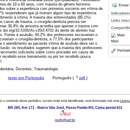
riou de 19 a 60 anos, com maioria do gênero feminino
Enviar 
os sobre a experiência com primeiros socorros em vítima de
7% responderam que já tiveram algum tipo de experiência.
Indicadore
imento à vítima. A maioria dos entrevistados (85,1%)
Links rela
 casos de trauma, o cirurgião-dentista precisa ser
penas 36,9% da amostra acredita que apenas o trauma com
Compartilh
x.doi.org/10.5335/rfo.v20i3.4702 do dente do alvéolo traz
s. Frente à avulsão, 44,2% dos professores escovariam o
Mais
curariam o cirurgião-dentista, e 77,5% dos participantes
Mais
a o atendimento ao paciente vítima de avulsão deve ser o
clusão: os resultados sugerem que a maioria dos professores
Permali
hecimento suficiente sobre como proceder em casos de
er recebido esse treinamento ou por ter recebido pouca
o.
dentária; Docentes; Traumatologia.
·
texto em Português
·
Português (
pdf
)
o o conteúdo deste periódico, exceto onde está identificado, está licenciado sob uma
Licenç
BR 285, Km 171 - Bairro São José, Passo Fundo-RS, Caixa postal 611
revfo@upf.br