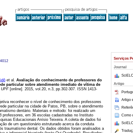
Serviços P
-4012
Journal
SciELO
idô
et al.
Avaliação do conhecimento de professores do
Artigo
de particular sobre atendimento imediato de vítima de
 UPF
[online]. 2015, vol.20, n.3, pp.302-307. ISSN 1413-
Portug
Artigo
jetiva reconhecer o nível de conhecimento dos professores
ede particular na cidade de Patos, PB, sobre o atendimento
Referên
umatismo dentário. Materiais e método: foi realizado um
8 professores, em 36 escolas cadastradas no Instituto
Como ci
uisas Educacionais Anísio Teixeira. A coleta de dados foi
SciELO
ação de um questionário estruturado acerca da conduta
ós traumatismo dental. Os dados obtidos foram analisados a
Traduç
itiva e inferencial bivariada (teste Qui-Quadrado). Resultados: