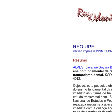
RFO UPF
versão impressa
ISSN
1413
Resumo
ALVES, Layanne Soyara B
ensino fundamental da re
traumatismo dental
.
RFO
4012.
Objetivo: esta pesquisa ob
do ensino fundamental da r
imediato às vítimas de tra
estudo transversal com 13
Nacional de Estudos e Pesq
realizada mediante a aplic
imediata com a criança ap
partir da estatística descr