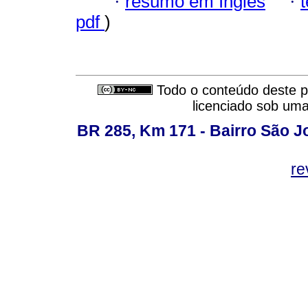
·
resumo em Inglês
·
pdf
)
Todo o conteúdo deste pe
licenciado sob um
BR 285, Km 171 - Bairro São J
re