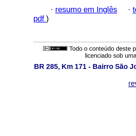
·
resumo em Inglês
·
pdf
)
Todo o conteúdo deste pe
licenciado sob um
BR 285, Km 171 - Bairro São J
re