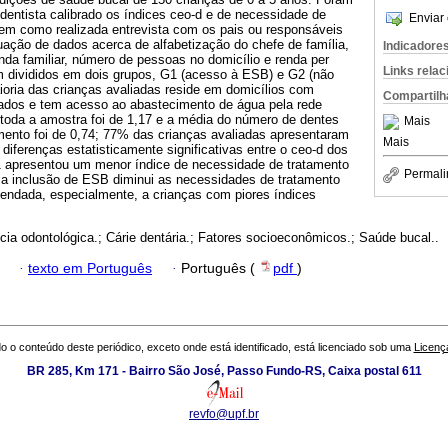
-dentista calibrado os índices ceo-d e de necessidade de
Enviar 
bem como realizada entrevista com os pais ou responsáveis
uação de dados acerca de alfabetização do chefe de família,
Indicadore
da familiar, número de pessoas no domicílio e renda per
Links rela
am divididos em dois grupos, G1 (acesso à ESB) e G2 (não
ioria das crianças avaliadas reside em domicílios com
Compartilh
izados e tem acesso ao abastecimento de água pela rede
 toda a amostra foi de 1,17 e a média do número de dentes
Mais
ento foi de 0,74; 77% das crianças avaliadas apresentaram
Mais
 diferenças estatisticamente significativas entre o ceo-d dos
1 apresentou um menor índice de necessidade de tratamento
Permali
 a inclusão de ESB diminui as necessidades de tratamento
endada, especialmente, a crianças com piores índices
cia odontológica.; Cárie dentária.; Fatores socioeconômicos.; Saúde bucal..
·
texto em Português
·
Português (
pdf
)
o o conteúdo deste periódico, exceto onde está identificado, está licenciado sob uma
Licenç
BR 285, Km 171 - Bairro São José, Passo Fundo-RS, Caixa postal 611
revfo@upf.br