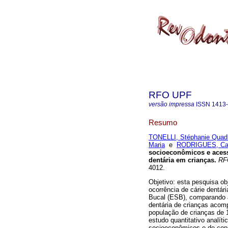
RFO UPF
versão impressa
ISSN
1413
Resumo
TONELLI, Stéphanie Quad
Maria
e
RODRIGUES, Carl
socioeconômicos e acess
dentária em crianças
.
RF
4012.
Objetivo: esta pesquisa ob
ocorrência de cárie dentár
Bucal (ESB), comparando a
dentária de crianças aco
população de crianças de 1
estudo quantitativo analí
socioeconômicos e de cond