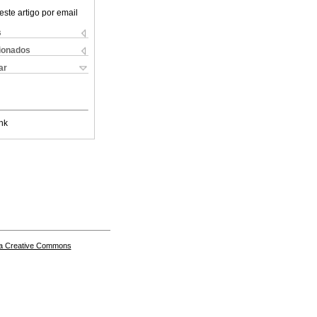
este artigo por email
s
cionados
ar
nk
a Creative Commons