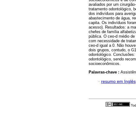
avaliados por um cirurgião
tratamento odontológico, 
dos indivíduos para averig
abastecimento de água, ren
capita. Os indivíduos for
acesso). Resultados: a ma
chefes de família alfabet
pública. O ceo-d médio de
com necessidade de tratam
ceo-d igual a 0. Não houve
dois grupos, contudo, o G
odontológico. Conclusões:
odontológico, sendo recom
socioeconômicos.
Palavras-chave :
Assistên
·
resumo em Inglês
Tod