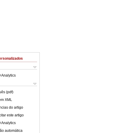
ersonalizados
 Analytics
uês (pdf)
 em XML
cias do artigo
tar este artigo
 Analytics
ão automática