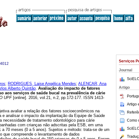
Serviços P
-4012
Journal
SciELO
ros
;
RODRIGUES, Laise Angélica Mendes
;
ALENCAR, Ana
Artigo
os Alberto Quintão
.
Avaliação do impacto de fatores
o aos serviços de saúde bucal na prevalência de cárie
Portug
O UPF
[online]. 2016, vol.21, n.2, pp.172-177. ISSN 1413-
Artigo
jetiva avaliar a relação dos fatores socioeconômicos na
Referên
ia e analisar o impacto da implantação da Equipe de Saúde
 necessidade de tratamento odontológico para cárie
Como ci
mpanhadas com crianças não adscritas pela ESB, em uma
SciELO
 a 70 meses (0 a 5 anos). Sujeitos e método: trata-se de um
tico que compreende o levantamento de dados
Traduç
ições de saúde bucal de 150 crianças de 0 a 5 anos. Foram