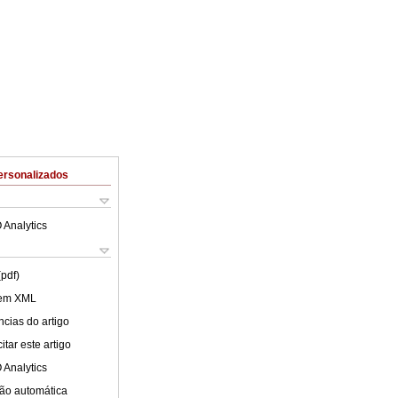
ersonalizados
 Analytics
(pdf)
 em XML
cias do artigo
tar este artigo
 Analytics
ão automática