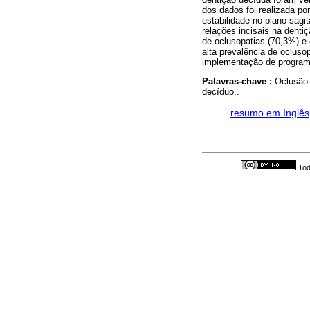
dos dados foi realizada po
estabilidade no plano sagit
relações incisais na dent
de oclusopatias (70,3%) e
alta prevalência de ocluso
implementação de programa
Palavras-chave :
Oclusão 
decíduo..
·
resumo em Inglês
Tod