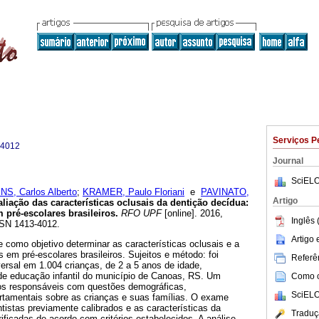
Serviços P
-4012
Journal
SciELO
S, Carlos Alberto
;
KRAMER, Paulo Floriani
e
PAVINATO,
Artigo
liação das características oclusais da dentição decídua:
 pré-escolares brasileiros
.
RFO UPF
[online]. 2016,
Inglês 
SSN 1413-4012.
Artigo
ve como objetivo determinar as características oclusais e a
s em pré-escolares brasileiros. Sujeitos e método: foi
Referên
ersal em 1.004 crianças, de 2 a 5 anos de idade,
de educação infantil do município de Canoas, RS. Um
Como ci
 aos responsáveis com questões demográficas,
SciELO
tamentais sobre as crianças e suas famílias. O exame
entistas previamente calibrados e as características da
Traduç
ificadas de acordo com critérios estabelecidos. A análise