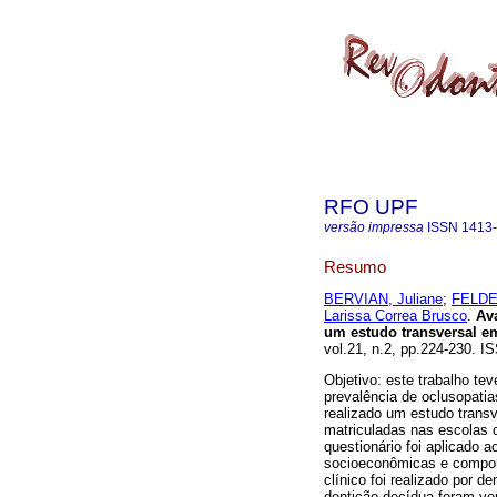
RFO UPF
versão impressa
ISSN
1413
Resumo
BERVIAN, Juliane
;
FELDEN
Larissa Correa Brusco
.
Ava
um estudo transversal em
vol.21, n.2, pp.224-230. I
Objetivo: este trabalho te
prevalência de oclusopatia
realizado um estudo transv
matriculadas nas escolas 
questionário foi aplicado
socioeconômicas e compor
clínico foi realizado por d
dentição decídua foram ver