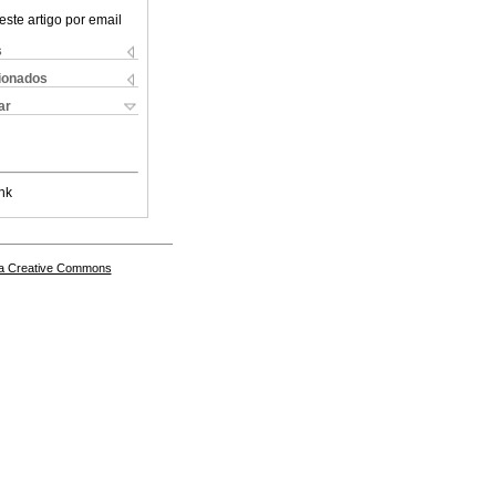
este artigo por email
s
cionados
ar
nk
a Creative Commons