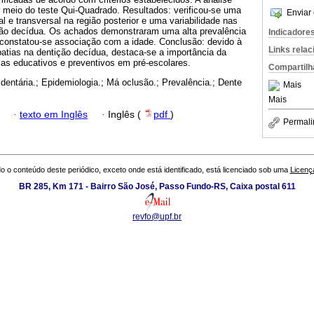
r meio do teste Qui-Quadrado. Resultados: verificou-se uma
Enviar 
al e transversal na região posterior e uma variabilidade nas
ição decídua. Os achados demonstraram uma alta prevalência
Indicadore
 constatou-se associação com a idade. Conclusão: devido à
Links rela
patias na dentição decídua, destaca-se a importância da
s educativos e preventivos em pré-escolares.
Compartilh
dentária.; Epidemiologia.; Má oclusão.; Prevalência.; Dente
Mais
Mais
·
texto em Inglês
·
Inglês (
pdf
)
Permali
o o conteúdo deste periódico, exceto onde está identificado, está licenciado sob uma
Licenç
BR 285, Km 171 - Bairro São José, Passo Fundo-RS, Caixa postal 611
revfo@upf.br