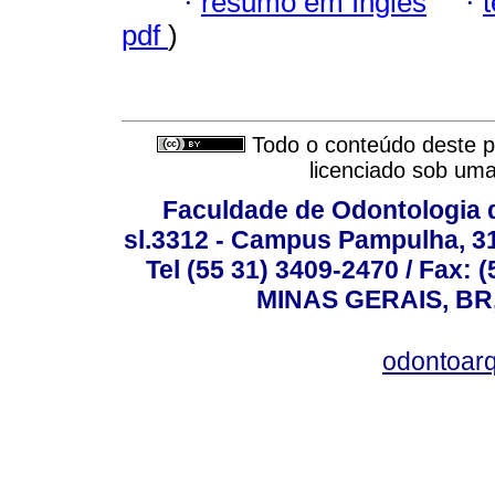
·
resumo em Inglês
·
pdf
)
Todo o conteúdo deste pe
licenciado sob um
Faculdade de Odontologia d
sl.3312 - Campus Pampulha, 312
Tel (55 31) 3409-2470 / Fax
MINAS GERAIS, BR, 
odontoar