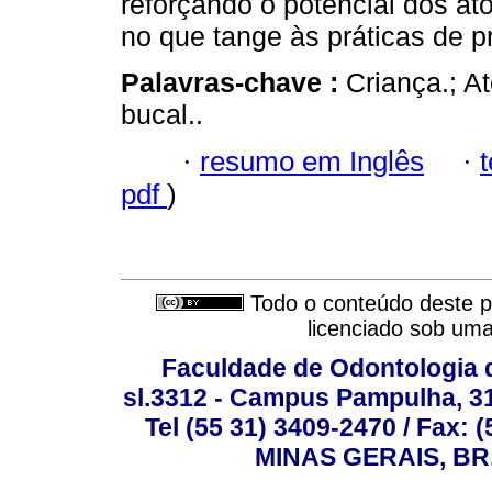
reforçando o potencial dos at
no que tange às práticas de 
Palavras-chave :
Criança.; A
bucal..
·
resumo em Inglês
·
pdf
)
Todo o conteúdo deste pe
licenciado sob um
Faculdade de Odontologia d
sl.3312 - Campus Pampulha, 312
Tel (55 31) 3409-2470 / Fax
MINAS GERAIS, BR, 