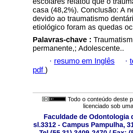
escolares relatou que o traum
casa (48,2%). Conclusão: A n
devido ao traumatismo dentário
etiológico foram as quedas oc
Palavras-chave :
Traumatismo
permanente,; Adolescente..
·
resumo em Inglês
·
pdf
)
Todo o conteúdo deste pe
licenciado sob um
Faculdade de Odontologia d
sl.3312 - Campus Pampulha, 312
Tel (55 31) 3409-2470 / Fax