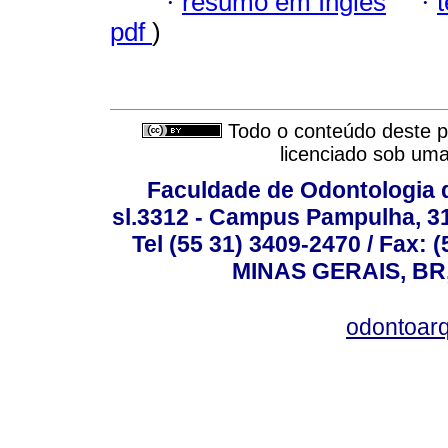
·
resumo em Inglês
·
pdf
)
Todo o conteúdo deste pe
licenciado sob um
Faculdade de Odontologia d
sl.3312 - Campus Pampulha, 312
Tel (55 31) 3409-2470 / Fax
MINAS GERAIS, BR, 
odontoar